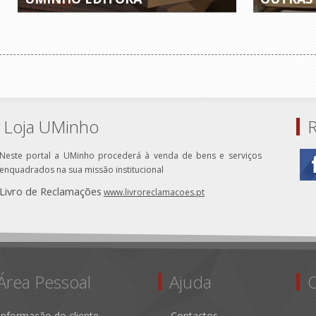
Loja UMinho
R
Neste portal a UMinho procederá à venda de bens e serviços
enquadrados na sua missão institucional
Livro de Reclamações
www.livroreclamacoes.pt
Área Pessoal
Ajuda
Informação do cliente
Contactos