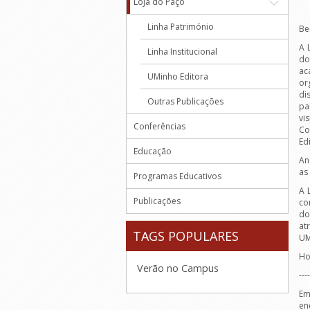
Loja do Paço
Linha Património
Be
A 
Linha Institucional
do
ac
UMinho Editora
or
di
Outras Publicações
pa
vi
Conferências
Co
Ed
Educação
An
as
Programas Educativos
A 
Publicações
co
d
at
TAGS POPULARES
UM
Ho
Verão no Campus
----
Em
en