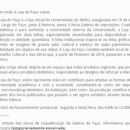
m-vindo à Loja do Paço
online
Loja do Paço é a loja oficial da Universidade do Minho, inaugurada em 19 de 
 Largo do Paço, junto à Reitoria, anexa à Nova Galeria de exposições. Cri
adémica e para aumentar a notoriedade externa da Universidade, a Loja
ganizado em duas linhas, especialmente desenhadas para disponibilizar
stinção e utilidade quotidiana. A linha institucional inspira-se na linha gráf
rtido de imagens de grande valor cultural e estético do vasto patrimóni
sibilidade em objetos de uso diário. A Loja do Paço constitui também local de 
nselho Cultural e das obras que, a partir de fevereiro de 2019, passaram a s
itora.
exo à loja oficial, dispõe-se um espaço que exibe produtos regionais, que pr
 suas artes e produtos distintivos, respondendo ao desígnio de reforçar a int
Loja do Paço
online
representa mais um contributo para ampliar as formas d
munidade académica e com a sociedade, constituindo-se como um impor
o
merchandising
identitário da Instituição, bem como da produção científica
ravés dos livros publicados que passam a ser agora vendidos através desta
inho Editora.
rário de funcionamento presencial: Segunda a Sexta Feira, das 9:00h às 12:30h
--------
 virtude das obras de requalificação da Galeria do Paço, informamos que
contra
temporariamente encerrada
.