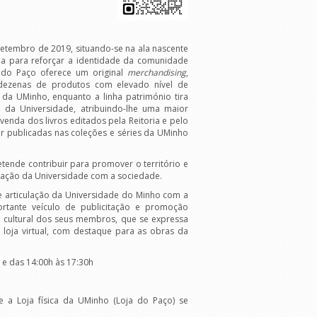
setembro de 2019, situando-se na ala nascente
ada para reforçar a identidade da comunidade
 do Paço oferece um original
merchandising
,
 dezenas de produtos com elevado nível de
ica da UMinho, enquanto a linha património tira
o da Universidade, atribuindo-lhe uma maior
venda dos livros editados pela Reitoria e pelo
er publicadas nas coleções e séries da UMinho
etende contribuir para promover o território e
eração da Universidade com a sociedade.
e articulação da Universidade do Minho com a
tante veículo de publicitação e promoção
 e cultural dos seus membros, que se expressa
 loja virtual, com destaque para as obras da
 e das 14:00h às 17:30h
 a Loja física da UMinho (Loja do Paço) se