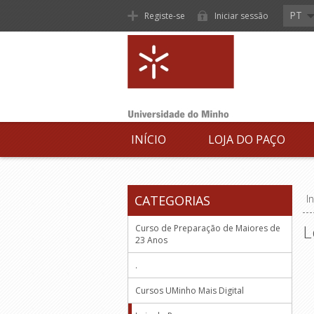
PT
Registe-se
Iniciar sessão
INÍCIO
LOJA DO PAÇO
CATEGORIAS
In
L
Curso de Preparação de Maiores de
23 Anos
.
Cursos UMinho Mais Digital