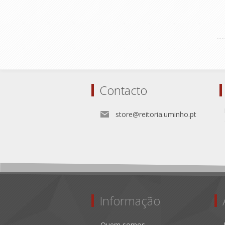
Contacto
store@reitoria.uminho.pt
Informação
Quem somos