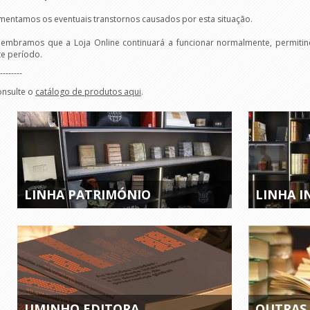
mentamos os eventuais transtornos causados por esta situação.
lembramos que a Loja Online continuará a funcionar normalmente, permiti
te período.
--------
nsulte o
catálogo de produtos aqui
.
LINHA PATRIMÓNIO
LINHA I
UMINHO EDITORA
OUTRAS