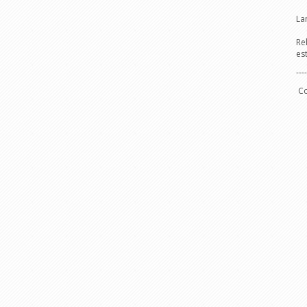
La
Re
es
----
Co