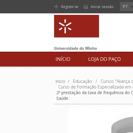
PT
Registe-se
Iniciar sessão
INÍCIO
LOJA DO PAÇO
Início
/
Educação
/
Cursos "Aliança
Curso de Formação Especializada em 
2ª prestação da taxa de frequência do
Saúde