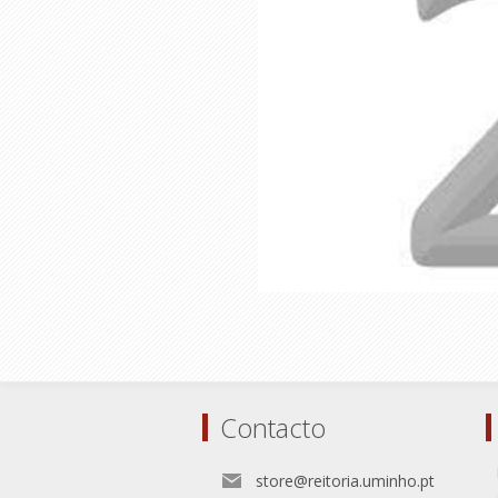
Contacto
store@reitoria.uminho.pt