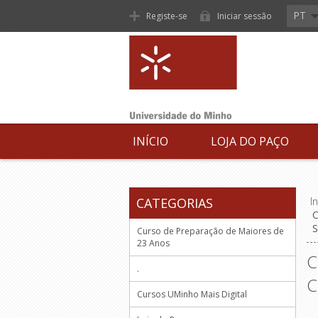
PT
Registe-se
Iniciar sessão
INÍCIO
LOJA DO PAÇO
CATEGORIAS
In
C
S
Curso de Preparação de Maiores de
23 Anos
C
.
C
Cursos UMinho Mais Digital