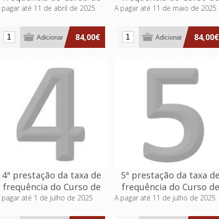
Formação Especializada
Formação Especializad
 pagar até 11 de abril de 2025
A pagar até 11 de maio de 2025
em Abordagem Integrada
em Abordagem Integra
nos Cuidados de Saúde
nos Cuidados de Saúde
84,00€
84,00€
para Profissionais de
para Profissionais de
Saúde
Saúde
4ª prestação da taxa de
5ª prestação da taxa d
frequência do Curso de
frequência do Curso d
Formação Especializada
Formação Especializad
 pagar até 1 de julho de 2025
A pagar até 11 de julho de 2025
em Abordagem Integrada
em Abordagem Integra