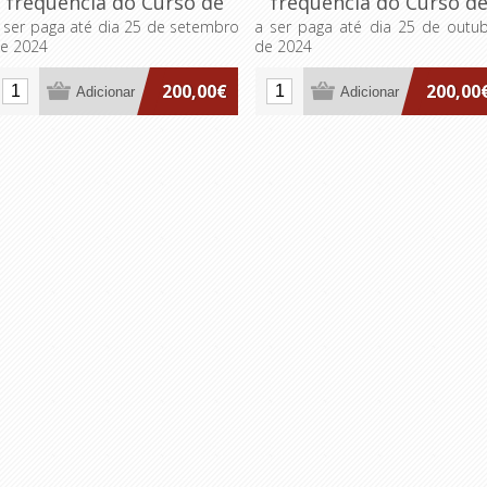
frequência do Curso de
frequência do Curso d
Formação Especializada
Formação Especializad
 ser paga até dia 25 de setembro
a ser paga até dia 25 de outu
e 2024
de 2024
em Governação Pública e
em Governação Pública
Direitos Fundamentais na
Direitos Fundamentais 
200,00€
200,00
Era Digital
Era Digital