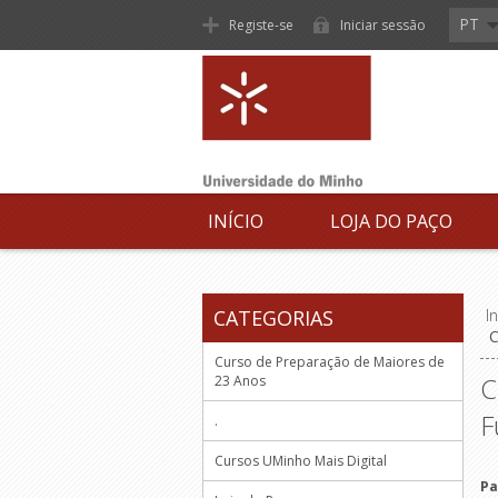
PT
Registe-se
Iniciar sessão
INÍCIO
LOJA DO PAÇO
CATEGORIAS
In
C
Curso de Preparação de Maiores de
C
23 Anos
F
.
Cursos UMinho Mais Digital
Pa