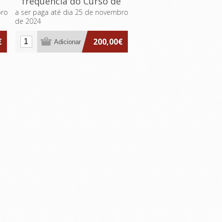
e
frequência do Curso de
a
Formação Especializada
bro
a ser paga até dia 25 de novembro
de 2024
 e
em Governação Pública e
na
Direitos Fundamentais na
€
200,00€
Era Digital