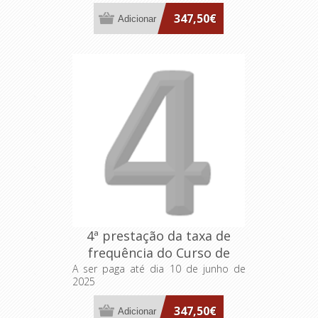
347,50€
4ª prestação da taxa de
frequência do Curso de
Aprofundamento "Executive
A ser paga até dia 10 de junho de
2025
IPSS"
347,50€