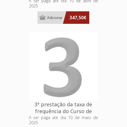
Aprofundamento "Executive
A ser paga até dia 10 de abril de
2025
IPSS"
347,50€
3ª prestação da taxa de
frequência do Curso de
Aprofundamento "Executive
A ser paga até dia 10 de maio de
2025
IPSS"