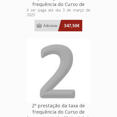
frequência do Curso de
Aprofundamento "Executive
A ser paga até dia 3 de março de
2025
IPSS"
347,50€
2ª prestação da taxa de
frequência do Curso de