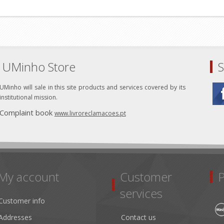
UMinho Store
S
UMinho will sale in this site products and services covered by its
institutional mission.
Complaint book
www.livroreclamacoes.pt
My account
Customer
services
Customer info
Addresses
Contact us