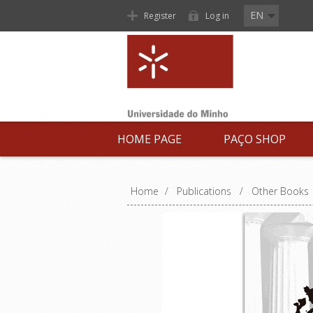
EN
Register
Log in
HOME PAGE
PAÇO SHOP
Home
/
Publications
/
Other Books