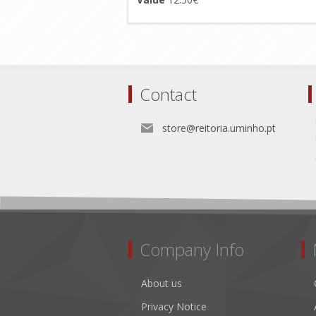
Contact
store@reitoria.uminho.pt
Company Info
About us
Privacy Notice