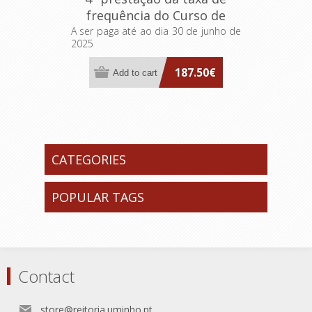
frequência do Curso de
Formação Especializada em
A ser paga até ao dia 30 de junho de
2025
Transformação das
Organizações pelo
187.50€
Pensamento Lean e
Inovação Sistemática
CATEGORIES
POPULAR TAGS
Contact
store@reitoria.uminho.pt