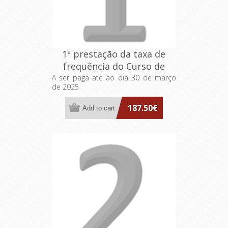
1ª prestação da taxa de
frequência do Curso de
Formação Especializada em
A ser paga até ao dia 30 de março
de 2025
Transformação das
Organizações pelo
187.50€
Pensamento Lean e
Inovação Sistemática