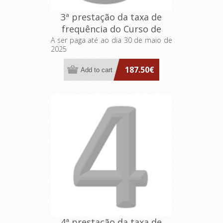
3ª prestação da taxa de
frequência do Curso de
Formação Especializada em
A ser paga até ao dia 30 de maio de
2025
Transformação das
Organizações pelo
187.50€
Pensamento Lean e
Inovação Sistemática
4ª prestação da taxa de