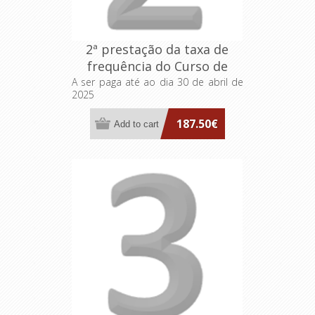
2ª prestação da taxa de
frequência do Curso de
Formação Especializada em
A ser paga até ao dia 30 de abril de
2025
Transformação das
Organizações pelo
187.50€
Pensamento Lean e
Inovação Sistemática