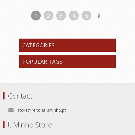
1
2
3
4
5
CATEGORIES
POPULAR TAGS
Contact
store@reitoria.uminho.pt
UMinho Store