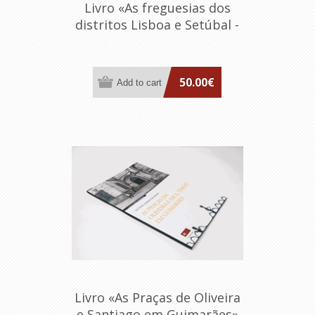
Livro «As freguesias dos
distritos Lisboa e Setúbal -
Memórias Paroquiais de
1758»
50.00€
Livro «As Praças de Oliveira
e Santiago em Guimarães»