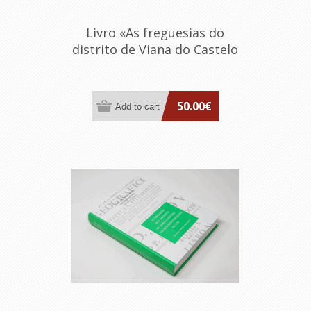
Livro «As freguesias do
distrito de Viana do Castelo
- Memórias Paroquiais de
1758»
50.00€